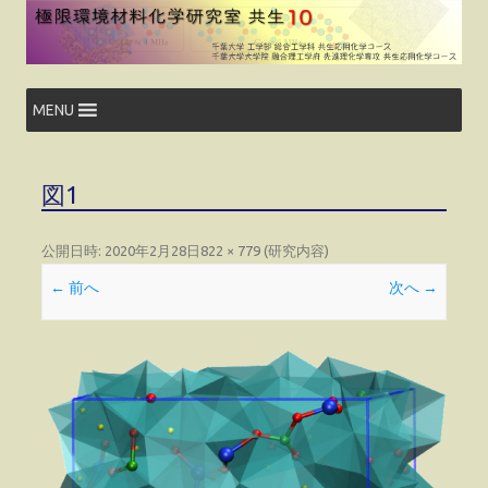
コ
ン
テ
ン
ツ
へ
ス
MENU
キ
ッ
プ
図1
公開日時:
2020年2月28日
822 × 779
(
研究内容
)
← 前へ
次へ →