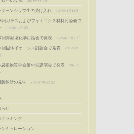
4年度卒の交流
2026年3月2日
ンターンシップ生の受け入れ
2026年1月13日
66回ガラスおよびフォトニクス材料討論会で
表
2025年12月3日
57回溶融塩化学討論会で発表
2025年11月28日
51回固体イオニクス討論会で発表
2025年11
5日
本腐植物質学会第41回講演会で発表
2025年
26日
田製錬所の見学
2025年10月23日
R
知らせ
ログラミング
子シミュレーション