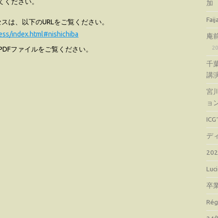
てください。
加
Fa
スは、以下のURLをご覧ください。
ess/index.html#nishichiba
庵
2
PDFファイルをご覧ください。
千
講
宮
ョ
IC
デ
2
Lu
卒
Ré