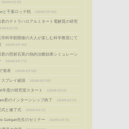
2026年6月5日
ijanと千葉ロッテ戦
2026年5月16日
前君のテトラハロアルミネート電解質の研究
026年4月27日
葉市科学館開催の大人が楽しむ科学教室にて
演
2026年4月19日
川君の照射石英の熱的治癒効果シミュレーシ
ン
2026年4月17日
Gで発表
2026年4月16日
ィスプレイ破損
2026年4月10日
026年度の研究室スタート
2026年4月3日
cien君のインターンシップ終了
2026年4月1日
業式と修了式
2026年4月1日
gis Guégan先生のセミナー
2026年3月7日