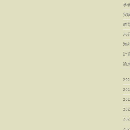
学
実
教
未
海
計
論
20
20
20
20
20
20