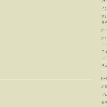
2
イ
第
発
第
第
月2
日
10月
秋
NM
お
プ
分