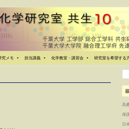
研究メモ
担当講義
化学教室・講習会
研究室を希望する
検
索:
高
保護
日