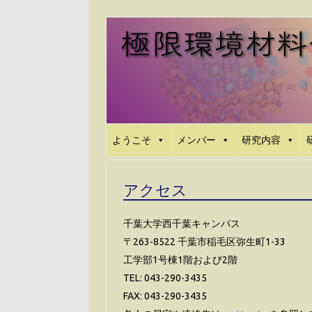
コ
ン
テ
ン
ツ
へ
ス
キ
ッ
プ
ようこそ
メンバー
研究内容
アクセス
千葉大学西千葉キャンパス
〒263-8522 千葉市稲毛区弥生町1-33
工学部1号棟1階および2階
TEL: 043-290-3435
FAX: 043-290-3435