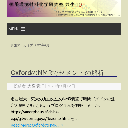
コ
ン
テ
ン
ツ
へ
ス
MENU
キ
ッ
プ
月別アーカイブ:
2021年7月
OxfordのNMRでセメントの解析
投稿者:
大窪 貴洋
|
2021年7月12日
名古屋大・東大の丸山先生のNMR装置で時間ドメインの測
定と解析が行えるようプログラムを開発しました。
https://amorphous.tf.chiba-
u.jp/gitweb/nagoya/Readme.html セ…
Read More: OxfordのNMR… »