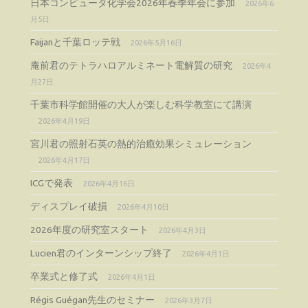
日本コンピュータ化学会2026年春季年会に参加
2026年6
月5日
Faijanと千葉ロッテ戦
2026年5月16日
庵前君のテトラハロアルミネート電解質の研究
2026年4
月27日
千葉市科学館開催の大人が楽しむ科学教室にて講演
2026年4月19日
宮川君の照射石英の熱的治癒効果シミュレーション
2026年4月17日
ICGで発表
2026年4月16日
ディスプレイ破損
2026年4月10日
2026年度の研究室スタート
2026年4月3日
Lucien君のインターンシップ終了
2026年4月1日
卒業式と修了式
2026年4月1日
Régis Guégan先生のセミナー
2026年3月7日