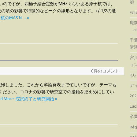
加
いのですが、四極子結合定数がMHzくらいある原子核では、
の項の影響で特徴的なピークの線形となります。+/-1/2の遷
Fa
極子核のMAS N… »
庵
2
千
講
宮
ョ
0件のコメント
IC
復帰しました。これから卒論発表まで忙しいですが、テーマも
デ
ください。コロナの影響で研究室での接触を控えめにしてい
2
ad More: 院試終了と研究開始 »
Lu
卒
Ré