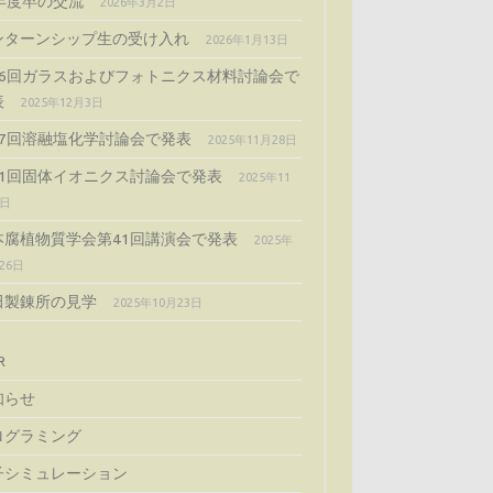
4年度卒の交流
2026年3月2日
ンターンシップ生の受け入れ
2026年1月13日
66回ガラスおよびフォトニクス材料討論会で
表
2025年12月3日
57回溶融塩化学討論会で発表
2025年11月28日
51回固体イオニクス討論会で発表
2025年11
5日
本腐植物質学会第41回講演会で発表
2025年
26日
田製錬所の見学
2025年10月23日
R
知らせ
ログラミング
子シミュレーション