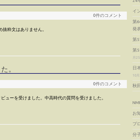
2
イ
0件のコメント
第
発
め抜粋文はありません。
第
第
月2
した。
日
10月
0件のコメント
秋
タビューを受けました。中高時代の質問を受けました。
NM
お
プ
分