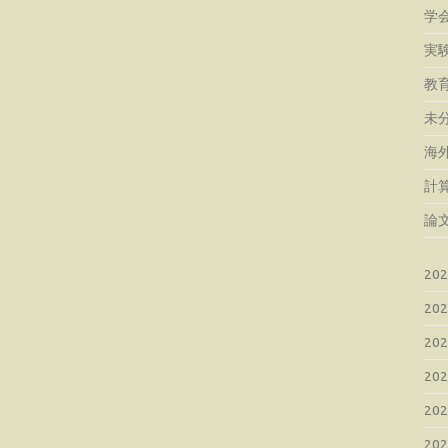
学
実
教
未
海
計
論
20
20
20
20
20
20