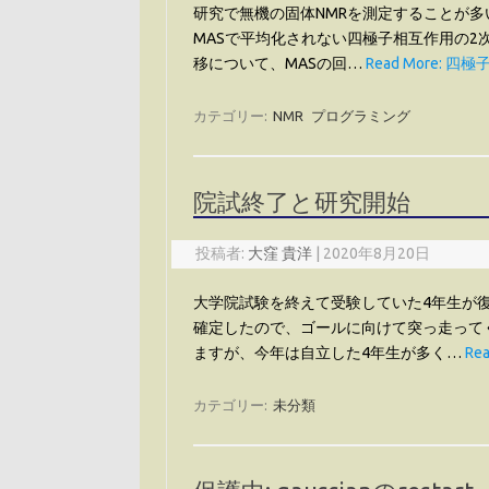
研究で無機の固体NMRを測定することが多
MASで平均化されない四極子相互作用の2次
移について、MASの回…
Read More: 四
カテゴリー:
NMR
プログラミング
院試終了と研究開始
投稿者:
大窪 貴洋
|
2020年8月20日
大学院試験を終えて受験していた4年生が
確定したので、ゴールに向けて突っ走って
ますが、今年は自立した4年生が多く…
Re
カテゴリー:
未分類