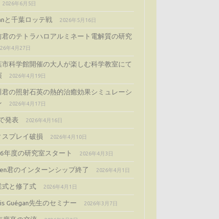
2026年6月5日
ijanと千葉ロッテ戦
2026年5月16日
前君のテトラハロアルミネート電解質の研究
026年4月27日
葉市科学館開催の大人が楽しむ科学教室にて
演
2026年4月19日
川君の照射石英の熱的治癒効果シミュレーシ
ン
2026年4月17日
Gで発表
2026年4月16日
ィスプレイ破損
2026年4月10日
026年度の研究室スタート
2026年4月3日
cien君のインターンシップ終了
2026年4月1日
業式と修了式
2026年4月1日
gis Guégan先生のセミナー
2026年3月7日