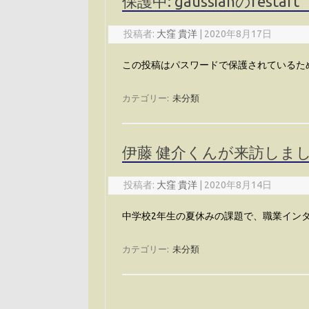
保護中: gaussianのrestart
投稿者:
大窪 貴洋
|
2020年8月17日
この投稿はパスワードで保護されているた
カテゴリー:
未分類
伊藤 健介くんが来訪しま
投稿者:
大窪 貴洋
|
2020年8月14日
中学校2年生の夏休みの課題で、職業イン
カテゴリー:
未分類