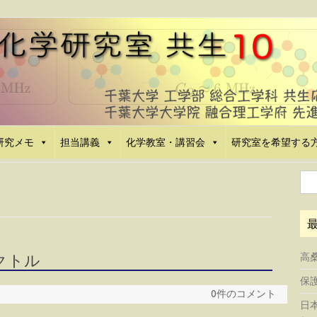
研究メモ
担当講義
化学教室・講習会
研究室を希望する
検
索:
クトル
高
保護
0件のコメント
日