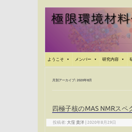
コ
ン
テ
ン
ツ
へ
ス
キ
ッ
プ
ようこそ
メンバー
研究内容
月別アーカイブ:
2020年8月
四極子核のMAS NMRスペ
投稿者:
大窪 貴洋
|
2020年8月29日