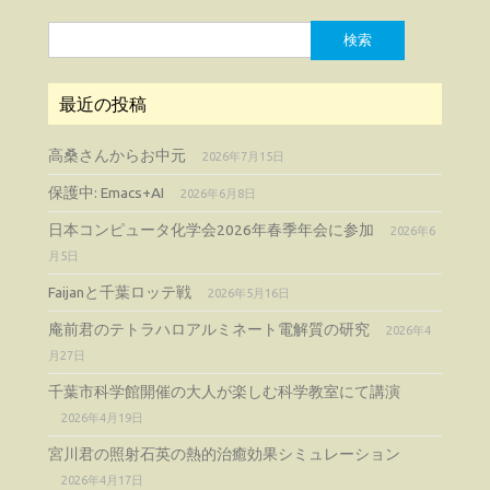
検
索:
最近の投稿
高桑さんからお中元
2026年7月15日
保護中: Emacs+AI
2026年6月8日
日本コンピュータ化学会2026年春季年会に参加
2026年6
月5日
Faijanと千葉ロッテ戦
2026年5月16日
庵前君のテトラハロアルミネート電解質の研究
2026年4
月27日
千葉市科学館開催の大人が楽しむ科学教室にて講演
2026年4月19日
宮川君の照射石英の熱的治癒効果シミュレーション
2026年4月17日