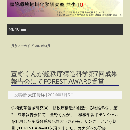
コ
ン
テ
ン
ツ
へ
ス
MENU
キ
ッ
プ
月別アーカイブ:
2024年3月
萱野くんが超秩序構造科学第7回成果
報告会にてFOREST AWARD受賞
投稿者:
大窪 貴洋
|
2024年3月5日
学術変革領域研究(A)「超秩序構造が創造する物性科学」第
7回成果報告会にて、萱野くんが、「機械学習ポテンシャル
を利用した多成分系酸化物ガラスのモデリング」という題
目でFOREST AWARDを頂きました。カナダへの学会…