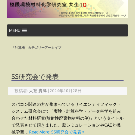
コ
ン
テ
ン
ツ
へ
ス
MENU
キ
ッ
プ
「
計算機
」カテゴリーアーカイブ
SS研究会で発表
投稿者:
大窪 貴洋
|
2024年10月28日
スパコン関連の方が集まっているサイエンティフィック・
システム研究会にて「実験・計算科学・データ科学を組み
合わせた材料研究(放射性廃棄物材料の例)」というタイトル
で発表させて頂きました。脳シミュレーションやCAEと機
械学習…
Read More: SS研究会で発表 »