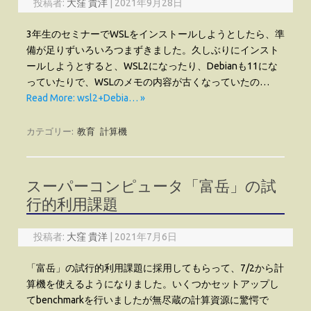
投稿者:
大窪 貴洋
|
2021年9月28日
3年生のセミナーでWSLをインストールしようとしたら、準
備が足りずいろいろつまずきました。久しぶりにインスト
ールしようとすると、WSL2になったり、Debianも11にな
っていたりで、WSLのメモの内容が古くなっていたの…
Read More: wsl2+Debia… »
カテゴリー:
教育
計算機
スーパーコンピュータ「富岳」の試
行的利用課題
投稿者:
大窪 貴洋
|
2021年7月6日
「富岳」の試行的利用課題に採用してもらって、7/2から計
算機を使えるようになりました。いくつかセットアップし
てbenchmarkを行いましたが無尽蔵の計算資源に驚愕で