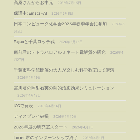
高桑さんからお中元
2026年7月15日
保護中: Emacs+AI
2026年6月8日
日本コンピュータ化学会2026年春季年会に参加
2026年6
月5日
Faijanと千葉ロッテ戦
2026年5月16日
庵前君のテトラハロアルミネート電解質の研究
2026年4
月27日
千葉市科学館開催の大人が楽しむ科学教室にて講演
2026年4月19日
宮川君の照射石英の熱的治癒効果シミュレーション
2026年4月17日
ICGで発表
2026年4月16日
ディスプレイ破損
2026年4月10日
2026年度の研究室スタート
2026年4月3日
Lucien君のインターンシップ終了
2026年4月1日