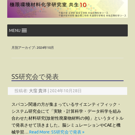
コ
ン
テ
ン
ツ
へ
ス
MENU
キ
ッ
プ
月別アーカイブ:
2024年10月
SS研究会で発表
投稿者:
大窪 貴洋
|
2024年10月28日
スパコン関連の方が集まっているサイエンティフィック・
システム研究会にて「実験・計算科学・データ科学を組み
合わせた材料研究(放射性廃棄物材料の例)」というタイトル
で発表させて頂きました。脳シミュレーションやCAEと機
械学習…
Read More: SS研究会で発表 »