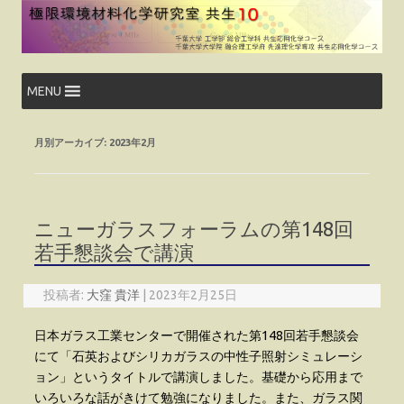
コ
ン
テ
ン
ツ
へ
ス
MENU
キ
ッ
プ
月別アーカイブ:
2023年2月
ニューガラスフォーラムの第148回
若手懇談会で講演
投稿者:
大窪 貴洋
|
2023年2月25日
日本ガラス工業センターで開催された第148回若手懇談会
にて「石英およびシリカガラスの中性子照射シミュレーシ
ョン」というタイトルで講演しました。基礎から応用まで
いろいろな話がきけて勉強になりました。また、ガラス関