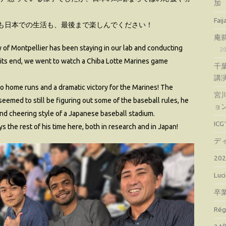
加
Fa
も日本での生活も、最後まで楽しんでください！
庵
y of Montpellier has been staying in our lab and conducting
2
g its end, we went to watch a Chiba Lotte Marines game
千
講
wo home runs and a dramatic victory for the Marines! The
宮
seemed to still be figuring out some of the baseball rules, he
ョ
d cheering style of a Japanese baseball stadium.
IC
s the rest of his time here, both in research and in Japan!
デ
2
Lu
卒
Ré