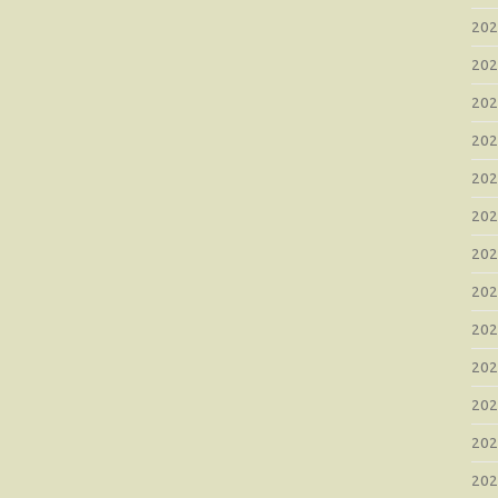
20
20
20
20
20
20
20
20
20
20
20
20
20