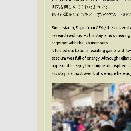
囲気を楽しんでくれたようです。
残りの滞在期間もあとわずかですが、研究
Since March, Faijan from CEA / the Universit
research with us. As his stay is now nearin
together with the lab members.
It turned out to be an exciting game, with t
stadium was full of energy. Although Faijan 
appeared to enjoy the unique atmosphere an
His stay is almost over, but we hope he enjoy