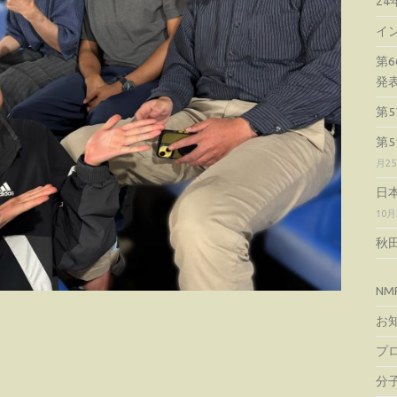
2
イ
第
発
第
第
月2
日
10月
秋
NM
お
プ
分