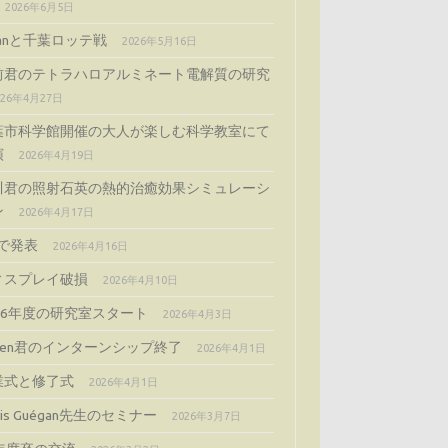
2026年6月5日
ijanと千葉ロッテ戦
2026年5月16日
前君のテトラハロアルミネート電解質の研究
026年4月27日
葉市科学館開催の大人が楽しむ科学教室にて
演
2026年4月19日
川君の照射石英の熱的治癒効果シミュレーシ
ン
2026年4月17日
Gで発表
2026年4月16日
ィスプレイ破損
2026年4月10日
026年度の研究室スタート
2026年4月3日
cien君のインターンシップ終了
2026年4月1日
業式と修了式
2026年4月1日
gis Guégan先生のセミナー
2026年3月7日