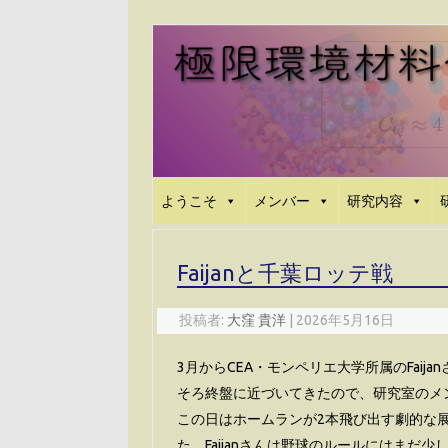
コ
ン
テ
ン
ツ
へ
ス
キ
ッ
プ
ようこそ
メンバー
研究内容
Faijanと千葉ロッテ戦
投稿者:
大窪 貴洋
|
2026年5月16日
3月からCEA・モンペリエ大学所属のFai
そろ終盤に近づいてきたので、研究室のメ
この日はホームランが2本飛び出す劇的な
た。Faijanさんは野球のルールにはま