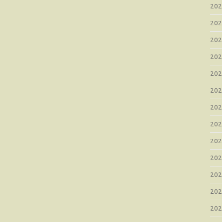
20
20
20
20
20
20
20
20
20
20
20
20
20