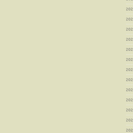
20
20
20
20
20
20
20
20
20
20
20
20
20