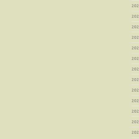
20
20
20
20
20
20
20
20
20
20
20
20
20