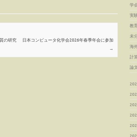
学
実
教
未
質の研究
日本コンピュータ化学会2026年春季年会に参加
海
→
計
論
20
20
20
20
20
20