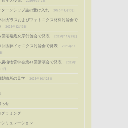
4年度卒の交流
2026年3月2日
ンターンシップ生の受け入れ
2026年1月13日
66回ガラスおよびフォトニクス材料討論会で
表
2025年12月3日
57回溶融塩化学討論会で発表
2025年11月28日
51回固体イオニクス討論会で発表
2025年11
5日
本腐植物質学会第41回講演会で発表
2025年
26日
田製錬所の見学
2025年10月23日
R
知らせ
ログラミング
子シミュレーション