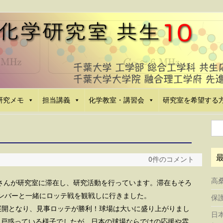
研究メモ
担当講義
化学教室・講習会
研究室を希望する
検
索:
0件のコメント
高
janさんが研究室に滞在し、研究活動を行っています。滞在もそろ
ンバーと一緒にロッテ戦を観戦しに行きました。
保護
展開となり、見事ロッテが勝利！球場は大いに盛り上がりまし
日
だ少し戸惑っている様子でしたが、日本の球場ならではの応援や雰