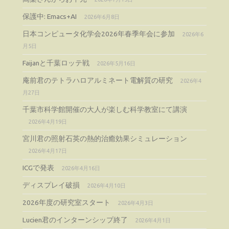
保護中: Emacs+AI
2026年6月8日
日本コンピュータ化学会2026年春季年会に参加
2026年6
月5日
Faijanと千葉ロッテ戦
2026年5月16日
庵前君のテトラハロアルミネート電解質の研究
2026年4
月27日
千葉市科学館開催の大人が楽しむ科学教室にて講演
2026年4月19日
宮川君の照射石英の熱的治癒効果シミュレーション
2026年4月17日
ICGで発表
2026年4月16日
ディスプレイ破損
2026年4月10日
2026年度の研究室スタート
2026年4月3日
Lucien君のインターンシップ終了
2026年4月1日