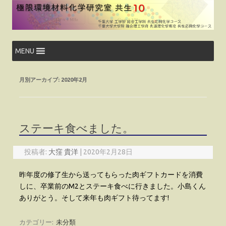
コ
ン
テ
ン
ツ
へ
ス
MENU
キ
ッ
プ
月別アーカイブ:
2020年2月
ステーキ食べました。
投稿者:
大窪 貴洋
|
2020年2月28日
昨年度の修了生から送ってもらった肉ギフトカードを消費
しに、卒業前のM2とステーキ食べに行きました。小島くん
ありがとう。そして来年も肉ギフト待ってます!
カテゴリー:
未分類