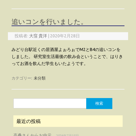
追いコンを行いました。
投稿者:
大窪 貴洋
|
2020年2月28日
みどり台駅近くの居酒屋よぉろぉでM2とB4の追いコンを
しました。 研究室生活最後の飲み会ということで、はりき
ってお酒を飲んだ学生もいたようです。
カテゴリー:
未分類
検
索:
最近の投稿
高桑さんからお中元
2026年7月15日