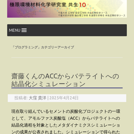
コ
ン
テ
ン
ツ
へ
ス
MENU
キ
ッ
プ
「
プログラミング
」カテゴリーアーカイブ
齋藤くんのACCからバテライトへの
結晶化シミュレーション
投稿者:
大窪 貴洋
|
2025年4月24日
現在取り組んでいるセメントの炭酸化プロジェクトの一環
として、アモルファス炭酸塩（ACC）からバテライトへの
結晶化過程を対象としたメタダイナミクスシミュレーショ
ンの成果が公表されました。シミュレーションで得られた