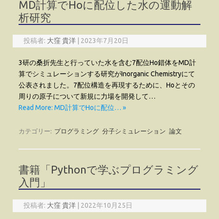
MD計算でHoに配位した水の運動解
析研究
投稿者:
大窪 貴洋
|
2023年7月20日
3研の桑折先生と行っていた水を含む7配位Ho錯体をMD計
算でシミュレーションする研究がInorganic Chemistryにて
公表されました。7配位構造を再現するために、Hoとその
周りの原子について新規に力場を開発して…
Read More: MD計算でHoに配位… »
カテゴリー:
プログラミング
分子シミュレーション
論文
書籍「Pythonで学ぶプログラミング
入門」
投稿者:
大窪 貴洋
|
2022年10月25日