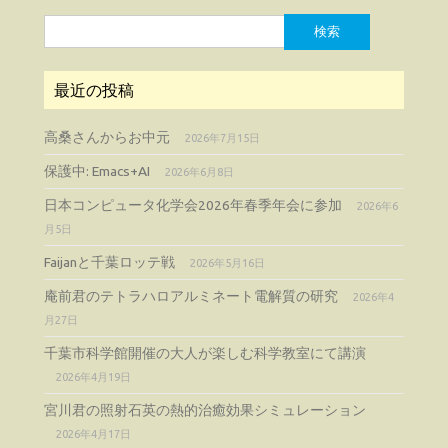
検
索:
最近の投稿
高桑さんからお中元
2026年7月15日
保護中: Emacs+AI
2026年6月8日
日本コンピュータ化学会2026年春季年会に参加
2026年6
月5日
Faijanと千葉ロッテ戦
2026年5月16日
庵前君のテトラハロアルミネート電解質の研究
2026年4
月27日
千葉市科学館開催の大人が楽しむ科学教室にて講演
2026年4月19日
宮川君の照射石英の熱的治癒効果シミュレーション
2026年4月17日