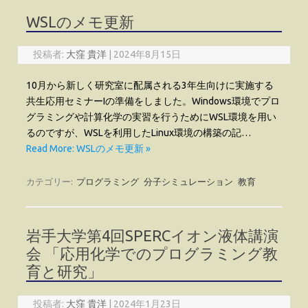
WSLのメモ更新
投稿者:
大窪 貴洋
|
2024年8月15日
10月から新しく研究室に配属される3年生向けに実施する
共生応用セミナーIの準備をしました。Windows環境でプロ
グラミングや計算化学の実習を行うためにWSL環境を用い
るのですが、WSLを利用したLinux環境の構築の記…
Read More: WSLのメモ更新 »
カテゴリー:
プログラミング
分子シミュレーション
教育
岩手大学第4回SPERCイオン液体講演
会 「応用化学でのプログラミング教
育と研究」
投稿者:
大窪 貴洋
|
2024年1月23日