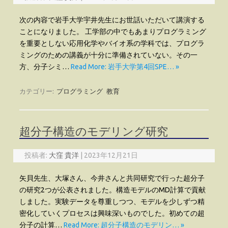
次の内容で岩手大学宇井先生にお世話いただいて講演する
ことになりました。 工学部の中でもあまりプログラミング
を重要としない応用化学やバイオ系の学科では、プログラ
ミングのための講義が十分に準備されていない。その一
方、分子シミ…
Read More: 岩手大学第4回SPE… »
カテゴリー:
プログラミング
教育
超分子構造のモデリング研究
投稿者:
大窪 貴洋
|
2023年12月21日
矢貝先生、大塚さん、今井さんと共同研究で行った超分子
の研究2つが公表されました。構造モデルのMD計算で貢献
しました。実験データを尊重しつつ、モデルを少しずつ精
密化していくプロセスは興味深いものでした。初めての超
分子の計算…
Read More: 超分子構造のモデリン… »