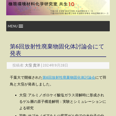
コ
ン
テ
ン
ツ
へ
ス
MENU
キ
ッ
プ
第6回放射性廃棄物固化体討論会にて
発表
投稿者:
大窪 貴洋
|
2024年9月28日
千葉大で開催された
第6回放射性廃棄物固化体討論会
にて羽
鳥と大窪が発表しました。
大窪: アルミノボロケイ酸塩ガラス溶解時に形成され
るゲル層の原子構造解明：実験とシミュレーションに
よる研究
羽鳥:
サブナノポアをもつ変質ゲル中での水分子の分