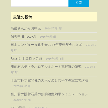
検
索:
最近の投稿
高桑さんからお中元
2026年7月15日
保護中: Emacs+AI
2026年6月8日
日本コンピュータ化学会2026年春季年会に参加
2026年6
月5日
Faijanと千葉ロッテ戦
2026年5月16日
庵前君のテトラハロアルミネート電解質の研究
2026年4
月27日
千葉市科学館開催の大人が楽しむ科学教室にて講演
2026年4月19日
宮川君の照射石英の熱的治癒効果シミュレーション
2026年4月17日
ICGで発表