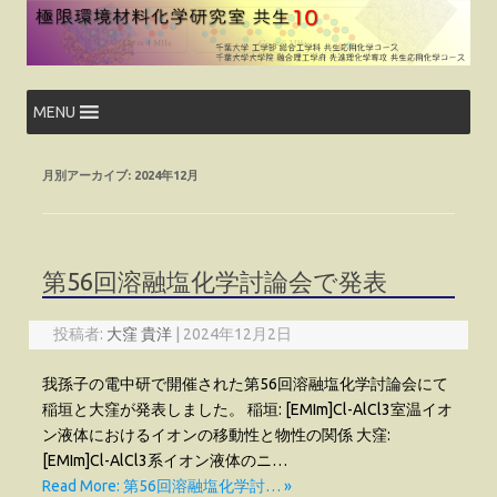
コ
ン
テ
ン
ツ
へ
ス
MENU
キ
ッ
プ
月別アーカイブ:
2024年12月
第56回溶融塩化学討論会で発表
投稿者:
大窪 貴洋
|
2024年12月2日
我孫子の電中研で開催された第56回溶融塩化学討論会にて
稲垣と大窪が発表しました。 稲垣: [EMIm]Cl-AlCl3室温イオ
ン液体におけるイオンの移動性と物性の関係 大窪:
[EMIm]Cl-AlCl3系イオン液体のニ…
Read More: 第56回溶融塩化学討… »