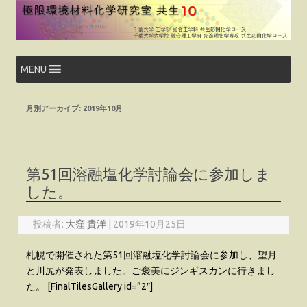
コ
ン
テ
ン
ツ
へ
ス
MENU
キ
ッ
プ
月別アーカイブ:
2019年10月
第51回溶融塩化学討論会に参加しま
した。
投稿者:
大窪 貴洋
|
2019年10月25日
札幌で開催された第51回溶融塩化学討論会に参加し、望月
と川尻が発表しました。ご褒美にジンギスカンに行きまし
た。 [FinalTilesGallery id=”2″]