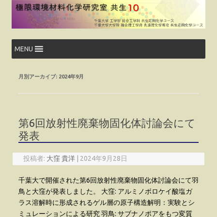
コ
ン
テ
ン
ツ
へ
ス
MENU
キ
ッ
プ
月別アーカイブ:
2024年9月
第6回放射性廃棄物固化体討論会にて
発表
投稿者:
大窪 貴洋
|
2024年9月28日
千葉大で開催された第6回放射性廃棄物固化体討論会にて羽
鳥と大窪が発表しました。 大窪: アルミノボロケイ酸塩ガ
ラス溶解時に形成されるゲル層の原子構造解明：実験とシ
ミュレーションによる研究 羽鳥: サブナノポアをもつ変質