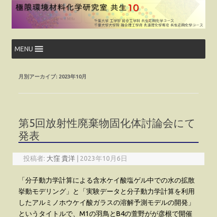
コ
ン
テ
ン
ツ
へ
ス
MENU
キ
ッ
プ
月別アーカイブ:
2023年10月
第5回放射性廃棄物固化体討論会にて
発表
投稿者:
大窪 貴洋
|
2023年10月6日
「分子動力学計算による含水ケイ酸塩ゲル中での水の拡散
挙動モデリング」と「実験データと分子動力学計算を利用
したアルミノホウケイ酸ガラスの溶解予測モデルの開発」
というタイトルで、M1の羽鳥とB4の萱野がが彦根で開催