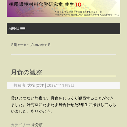
コ
ン
テ
ン
ツ
へ
ス
MENU
キ
ッ
プ
月別アーカイブ:
2022年11月
月食の観察
投稿者:
大窪 貴洋
|
2022年11月8日
雲ひとつない静夜で、月食をじっくり観察することができ
ました。研究室にたまたま居合わせた2年生に撮影してもら
いました。ありがとう。
カテゴリー:
未分類