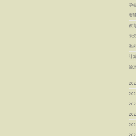
学
実
教
未
海
計
論
20
20
20
20
20
20