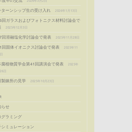
4年度卒の交流
2026年3月2日
ンターンシップ生の受け入れ
2026年1月13日
66回ガラスおよびフォトニクス材料討論会で
表
2025年12月3日
57回溶融塩化学討論会で発表
2025年11月28日
51回固体イオニクス討論会で発表
2025年11
5日
本腐植物質学会第41回講演会で発表
2025年
26日
田製錬所の見学
2025年10月23日
R
知らせ
ログラミング
子シミュレーション