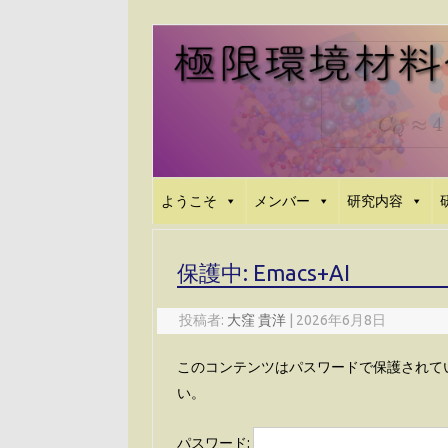
コ
ン
テ
ン
ツ
へ
ス
キ
ッ
プ
ようこそ
メンバー
研究内容
保護中: Emacs+AI
投稿者:
大窪 貴洋
|
2026年6月8日
このコンテンツはパスワードで保護されて
い。
パスワード: