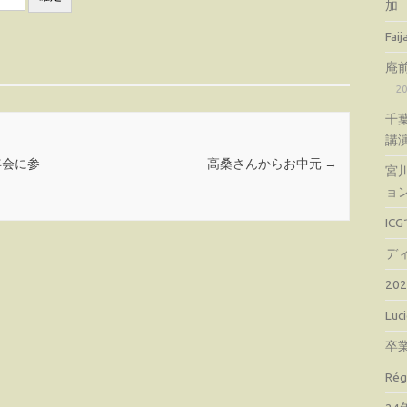
加
Fa
庵
2
千
講
年会に参
高桑さんからお中元
→
宮
ョ
IC
デ
2
Lu
卒
Ré