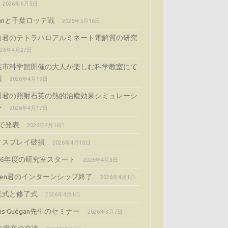
2026年6月5日
ijanと千葉ロッテ戦
2026年5月16日
前君のテトラハロアルミネート電解質の研究
026年4月27日
葉市科学館開催の大人が楽しむ科学教室にて
演
2026年4月19日
川君の照射石英の熱的治癒効果シミュレーシ
ン
2026年4月17日
Gで発表
2026年4月16日
ィスプレイ破損
2026年4月10日
026年度の研究室スタート
2026年4月3日
cien君のインターンシップ終了
2026年4月1日
業式と修了式
2026年4月1日
gis Guégan先生のセミナー
2026年3月7日