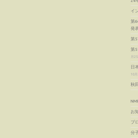
2
イ
第
発
第
第
月2
日
10月
秋
NM
お
プ
分