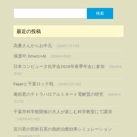
検
索:
最近の投稿
高桑さんからお中元
2026年7月15日
保護中: Emacs+AI
2026年6月8日
日本コンピュータ化学会2026年春季年会に参加
2026年6
月5日
Faijanと千葉ロッテ戦
2026年5月16日
庵前君のテトラハロアルミネート電解質の研究
2026年4
月27日
千葉市科学館開催の大人が楽しむ科学教室にて講演
2026年4月19日
宮川君の照射石英の熱的治癒効果シミュレーション
2026年4月17日