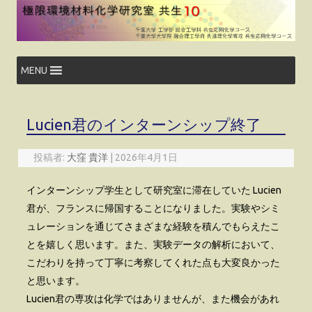
コ
ン
テ
ン
ツ
へ
ス
MENU
キ
ッ
プ
Lucien君のインターンシップ終了
投稿者:
大窪 貴洋
|
2026年4月1日
インターンシップ学生として研究室に滞在していた Lucien
君が、フランスに帰国することになりました。実験やシミ
ュレーションを通じてさまざまな経験を積んでもらえたこ
とを嬉しく思います。また、実験データの解析において、
こだわりを持って丁寧に考察してくれた点も大変良かった
と思います。
Lucien君の専攻は化学ではありませんが、また機会があれ