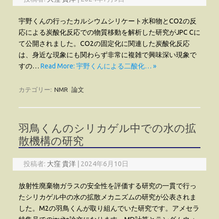
宇野くんの行ったカルシウムシリケート水和物とCO2の反
応による炭酸化反応での物質移動を解析した研究がJPC Cに
て公開されました。CO2の固定化に関連した炭酸化反応
は、身近な現象にも関わらず非常に複雑で興味深い現象で
すの…
Read More: 宇野くんによる二酸化… »
カテゴリー:
NMR
論文
羽鳥くんのシリカゲル中での水の拡
散機構の研究
投稿者:
大窪 貴洋
|
2024年6月10日
放射性廃棄物ガラスの安全性を評価する研究の一貫で行っ
たシリカゲル中の水の拡散メカニズムの研究が公表されま
した。M2の羽鳥くんが取り組んでいた研究です。アメセラ