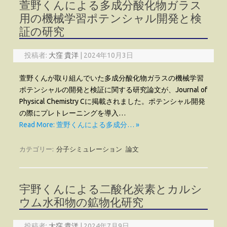
萱野くんによる多成分酸化物ガラス
用の機械学習ポテンシャル開発と検
証の研究
投稿者:
大窪 貴洋
|
2024年10月3日
萱野くんが取り組んでいた多成分酸化物ガラスの機械学習
ポテンシャルの開発と検証に関する研究論文が、Journal of
Physical Chemistry Cに掲載されました。ポテンシャル開発
の際にプレトレーニングを導入…
Read More: 萱野くんによる多成分… »
カテゴリー:
分子シミュレーション
論文
宇野くんによる二酸化炭素とカルシ
ウム水和物の鉱物化研究
投稿者:
大窪 貴洋
|
2024年7月9日