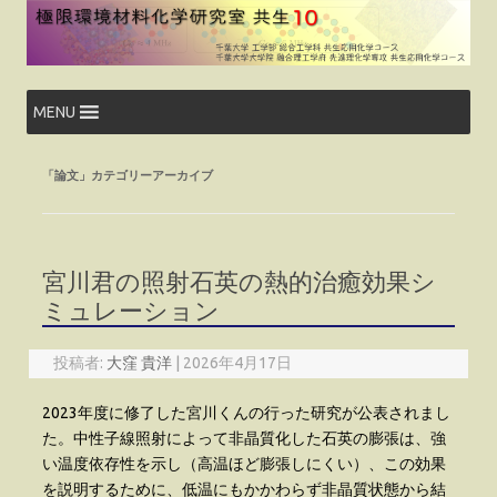
コ
ン
テ
ン
ツ
へ
ス
MENU
キ
ッ
プ
「
論文
」カテゴリーアーカイブ
宮川君の照射石英の熱的治癒効果シ
ミュレーション
投稿者:
大窪 貴洋
|
2026年4月17日
2023年度に修了した宮川くんの行った研究が公表されまし
た。中性子線照射によって非晶質化した石英の膨張は、強
い温度依存性を示し（高温ほど膨張しにくい）、この効果
を説明するために、低温にもかかわらず非晶質状態から結