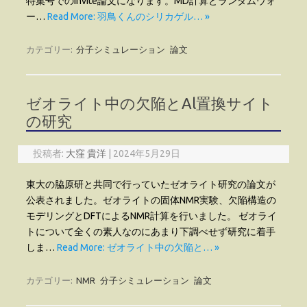
特集号でのinvite論文になります。MD計算とランダムウォ
ー…
Read More: 羽鳥くんのシリカゲル… »
カテゴリー:
分子シミュレーション
論文
ゼオライト中の欠陥とAl置換サイト
の研究
投稿者:
大窪 貴洋
|
2024年5月29日
東大の脇原研と共同で行っていたゼオライト研究の論文が
公表されました。ゼオライトの固体NMR実験、欠陥構造の
モデリングとDFTによるNMR計算を行いました。 ゼオライ
トについて全くの素人なのにあまり下調べせず研究に着手
しま…
Read More: ゼオライト中の欠陥と… »
カテゴリー:
NMR
分子シミュレーション
論文