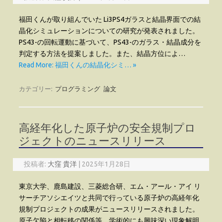
福田くんが取り組んでいた Li3PS4ガラスと結晶界面での結
晶化シミュレーションについての研究が発表されました。
PS43-の回転運動に基づいて、PS43-のガラス・結晶成分を
判定する方法を提案しました。また、結晶方位によ…
Read More: 福田くんの結晶化シミ… »
カテゴリー:
プログラミング
論文
高経年化した原子炉の安全規制プロ
ジェクトのニュースリリース
投稿者:
大窪 貴洋
|
2025年1月28日
東京大学、鹿島建設、三菱総合研、エム・アール・アイ リ
サーチアソシエイツと共同で行っている原子炉の高経年化
規制プロジェクトの成果がニュースリリースされました。
原子欠陥と相転移の関係等、学術的にも興味深い現象解明