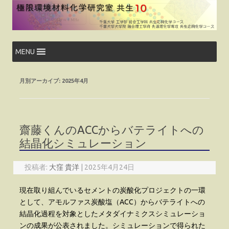
コ
ン
テ
ン
ツ
へ
ス
MENU
キ
ッ
プ
月別アーカイブ:
2025年4月
齋藤くんのACCからバテライトへの
結晶化シミュレーション
投稿者:
大窪 貴洋
|
2025年4月24日
現在取り組んでいるセメントの炭酸化プロジェクトの一環
として、アモルファス炭酸塩（ACC）からバテライトへの
結晶化過程を対象としたメタダイナミクスシミュレーショ
ンの成果が公表されました。シミュレーションで得られた