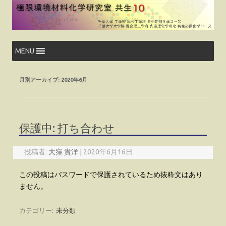
コ
ン
テ
ン
ツ
へ
ス
MENU
キ
ッ
プ
月別アーカイブ:
2020年6月
保護中: 打ち合わせ
投稿者:
大窪 貴洋
|
2020年6月16日
この投稿はパスワードで保護されているため抜粋文はあり
ません。
カテゴリー:
未分類