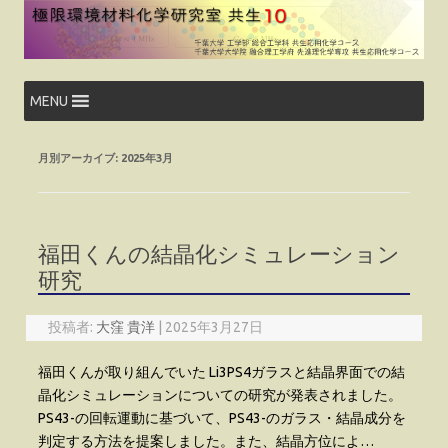
コ
ン
テ
ン
ツ
へ
ス
MENU
キ
ッ
プ
月別アーカイブ:
2025年3月
福田くんの結晶化シミュレーション
研究
投稿者:
大窪 貴洋
|
2025年3月27日
福田くんが取り組んでいた Li3PS4ガラスと結晶界面での結
晶化シミュレーションについての研究が発表されました。
PS43-の回転運動に基づいて、PS43-のガラス・結晶成分を
判定する方法を提案しました。また、結晶方位によ…