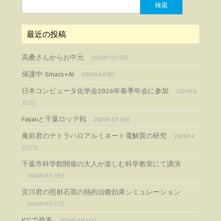
検
索:
最近の投稿
高桑さんからお中元
2026年7月15日
保護中: Emacs+AI
2026年6月8日
日本コンピュータ化学会2026年春季年会に参加
2026年6
月5日
Faijanと千葉ロッテ戦
2026年5月16日
庵前君のテトラハロアルミネート電解質の研究
2026年4
月27日
千葉市科学館開催の大人が楽しむ科学教室にて講演
2026年4月19日
宮川君の照射石英の熱的治癒効果シミュレーション
2026年4月17日
ICGで発表
2026年4月16日