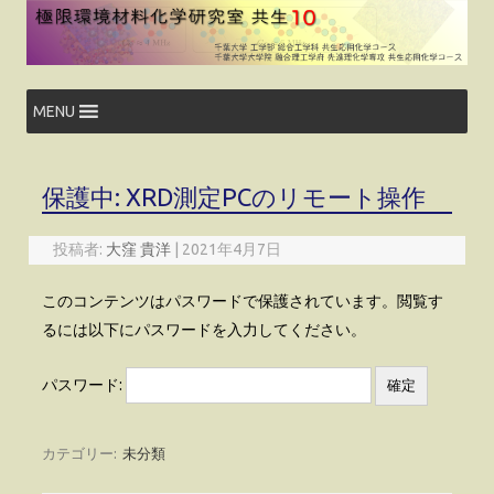
コ
ン
テ
ン
ツ
へ
ス
MENU
キ
ッ
プ
保護中: XRD測定PCのリモート操作
投稿者:
大窪 貴洋
|
2021年4月7日
このコンテンツはパスワードで保護されています。閲覧す
るには以下にパスワードを入力してください。
パスワード:
カテゴリー:
未分類