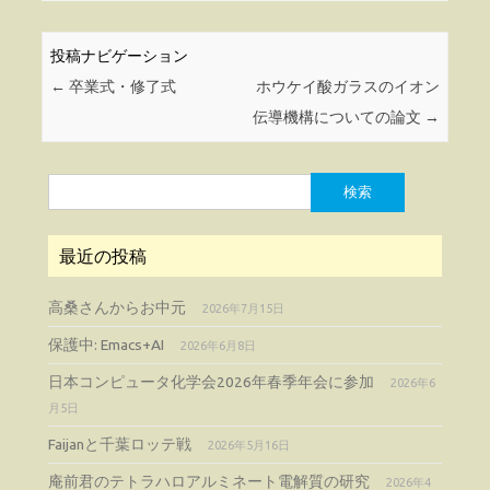
投稿ナビゲーション
←
卒業式・修了式
ホウケイ酸ガラスのイオン
伝導機構についての論文
→
検
索:
最近の投稿
高桑さんからお中元
2026年7月15日
保護中: Emacs+AI
2026年6月8日
日本コンピュータ化学会2026年春季年会に参加
2026年6
月5日
Faijanと千葉ロッテ戦
2026年5月16日
庵前君のテトラハロアルミネート電解質の研究
2026年4