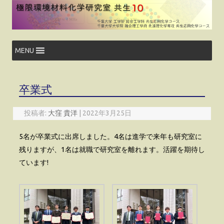
コ
ン
テ
ン
ツ
へ
ス
MENU
キ
ッ
プ
卒業式
投稿者:
大窪 貴洋
|
2022年3月25日
5名が卒業式に出席しました。4名は進学で来年も研究室に
残りますが、1名は就職で研究室を離れます。活躍を期待し
ています!