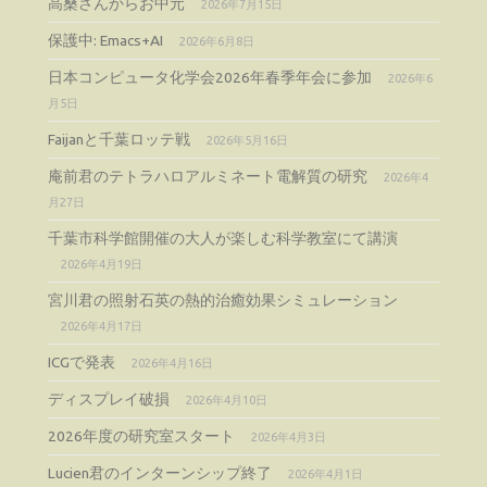
高桑さんからお中元
2026年7月15日
保護中: Emacs+AI
2026年6月8日
日本コンピュータ化学会2026年春季年会に参加
2026年6
月5日
Faijanと千葉ロッテ戦
2026年5月16日
庵前君のテトラハロアルミネート電解質の研究
2026年4
月27日
千葉市科学館開催の大人が楽しむ科学教室にて講演
2026年4月19日
宮川君の照射石英の熱的治癒効果シミュレーション
2026年4月17日
ICGで発表
2026年4月16日
ディスプレイ破損
2026年4月10日
2026年度の研究室スタート
2026年4月3日
Lucien君のインターンシップ終了
2026年4月1日