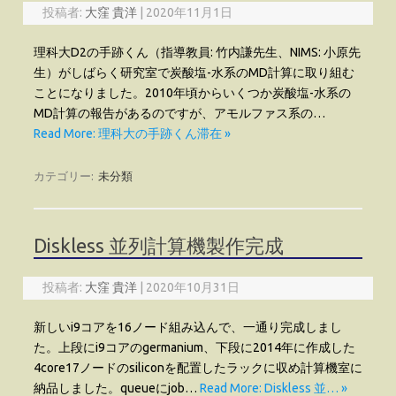
投稿者:
大窪 貴洋
|
2020年11月1日
理科大D2の手跡くん（指導教員: 竹内謙先生、NIMS: 小原先
生）がしばらく研究室で炭酸塩-水系のMD計算に取り組む
ことになりました。2010年頃からいくつか炭酸塩-水系の
MD計算の報告があるのですが、アモルファス系の…
Read More: 理科大の手跡くん滞在 »
カテゴリー:
未分類
Diskless 並列計算機製作完成
投稿者:
大窪 貴洋
|
2020年10月31日
新しいi9コアを16ノード組み込んで、一通り完成しまし
た。上段にi9コアのgermanium、下段に2014年に作成した
4core17ノードのsiliconを配置したラックに収め計算機室に
納品しました。queueにjob…
Read More: Diskless 並… »