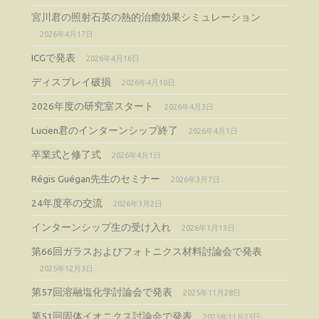
宮川君の照射石英の熱的治癒効果シミュレーション
2026年4月17日
ICGで発表
2026年4月16日
ディスプレイ破損
2026年4月10日
2026年度の研究室スタート
2026年4月3日
Lucien君のインターンシップ終了
2026年4月1日
卒業式と修了式
2026年4月1日
Régis Guégan先生のセミナー
2026年3月7日
24年度卒の交流
2026年3月2日
インターンシップ生の受け入れ
2026年1月13日
第66回ガラスおよびフォトニクス材料討論会で発表
2025年12月3日
第57回溶融塩化学討論会で発表
2025年11月28日
第51回固体イオニクス討論会で発表
2025年11月25日