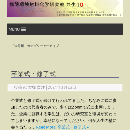
コ
ン
テ
ン
ツ
へ
ス
MENU
キ
ッ
プ
「
未分類
」カテゴリーアーカイブ
卒業式・修了式
投稿者:
大窪 貴洋
|
2021年3月25日
卒業式と修了式が続けて行われてました。ちなみに式に参
加したのは代表者のみで、多くはZoomで式に出席しまし
た。企業に就職する学生は、だいぶ研究室と環境が変わっ
てしまいますが、幸せになってください。何か人生の壁に
突き当たっ…
Read More: 卒業式・修了式 »