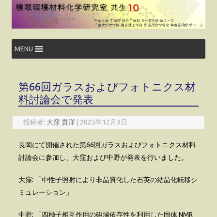
コ
ン
テ
ン
ツ
へ
ス
MENU
キ
ッ
プ
第66回ガラスおよびフォトニクス材
料討論会で発表
投稿者:
大窪 貴洋
|
2025年12月3日
長岡にて開催された第66回ガラスおよびフォトニクス材料
討論会に参加し、大窪および中野が発表を行いました。
大窪: 「中性子照射により非晶質化した石英の結晶化転移シ
ミュレーション」
中野: 「四極子相互作用の磁場依存性を利用した固体 NMR