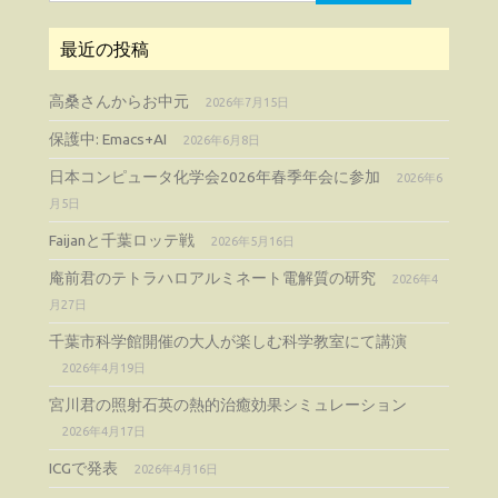
索:
最近の投稿
高桑さんからお中元
2026年7月15日
保護中: Emacs+AI
2026年6月8日
日本コンピュータ化学会2026年春季年会に参加
2026年6
月5日
Faijanと千葉ロッテ戦
2026年5月16日
庵前君のテトラハロアルミネート電解質の研究
2026年4
月27日
千葉市科学館開催の大人が楽しむ科学教室にて講演
2026年4月19日
宮川君の照射石英の熱的治癒効果シミュレーション
2026年4月17日
ICGで発表
2026年4月16日