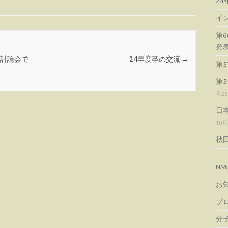
2
イ
第
発
料討論会で
24年度卒の交流
→
第
第
月2
日
10月
秋
NM
お
プ
分