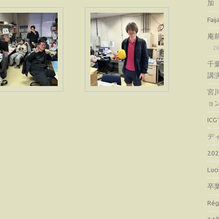
加
Fa
庵
2
千
講
宮
ョ
IC
デ
2
Lu
卒
Ré