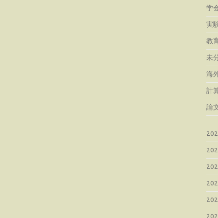
学
実
教
未
海
計
論
20
20
20
20
20
20