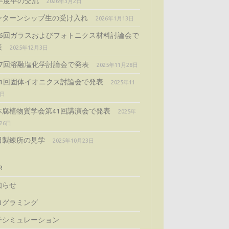
4年度卒の交流
2026年3月2日
ンターンシップ生の受け入れ
2026年1月13日
66回ガラスおよびフォトニクス材料討論会で
表
2025年12月3日
57回溶融塩化学討論会で発表
2025年11月28日
51回固体イオニクス討論会で発表
2025年11
5日
本腐植物質学会第41回講演会で発表
2025年
26日
田製錬所の見学
2025年10月23日
R
知らせ
ログラミング
子シミュレーション