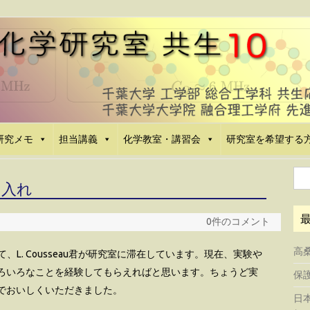
研究メモ
担当講義
化学教室・講習会
研究室を希望する
検
け入れ
索:
0件のコメント
高
、L. Cousseau君が研究室に滞在しています。現在、実験や
ろいろなことを経験してもらえればと思います。ちょうど実
保護
でおいしくいただきました。
日