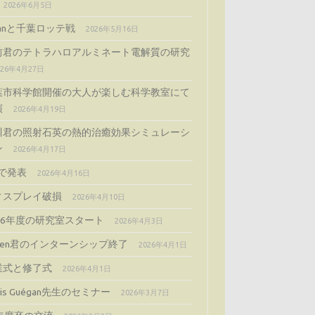
2026年6月5日
ijanと千葉ロッテ戦
2026年5月16日
前君のテトラハロアルミネート電解質の研究
026年4月27日
葉市科学館開催の大人が楽しむ科学教室にて
演
2026年4月19日
川君の照射石英の熱的治癒効果シミュレーシ
ン
2026年4月17日
Gで発表
2026年4月16日
ィスプレイ破損
2026年4月10日
026年度の研究室スタート
2026年4月3日
cien君のインターンシップ終了
2026年4月1日
業式と修了式
2026年4月1日
gis Guégan先生のセミナー
2026年3月7日