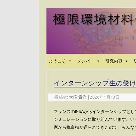
コ
ン
テ
ン
ツ
へ
ス
キ
ッ
プ
ようこそ
メンバー
研究内容
インターンシップ生の受
投稿者:
大窪 貴洋
|
2026年1月13日
フランスのINSAからインターンシップとして
シミュレーションに取り組んでいます。い
家から晩白柚が送られてきたので、みんな