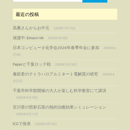
索:
最近の投稿
高桑さんからお中元
2026年7月15日
保護中: Emacs+AI
2026年6月8日
日本コンピュータ化学会2026年春季年会に参加
2026年6
月5日
Faijanと千葉ロッテ戦
2026年5月16日
庵前君のテトラハロアルミネート電解質の研究
2026年4
月27日
千葉市科学館開催の大人が楽しむ科学教室にて講演
2026年4月19日
宮川君の照射石英の熱的治癒効果シミュレーション
2026年4月17日
ICGで発表
2026年4月16日