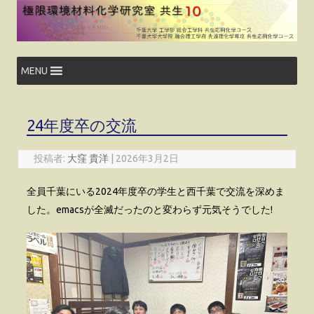
コ
ン
テ
ン
ツ
へ
ス
MENU
キ
ッ
プ
24年度卒の交流
投稿者:
大窪 貴洋
|
2026年3月2日
全員千葉にいる2024年度卒の学生と西千葉で交流を深めま
した。emacsが全滅だったのと変わらず元気そうでした!